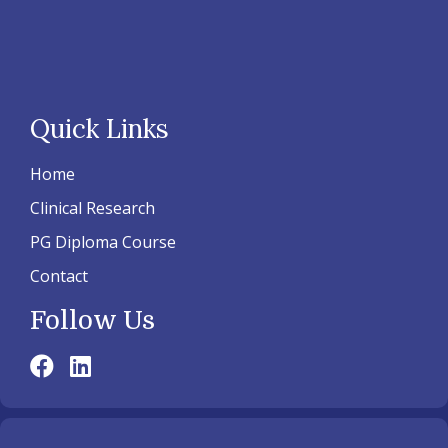
Quick Links
Home
Clinical Research
PG Diploma Course
Contact
Follow Us