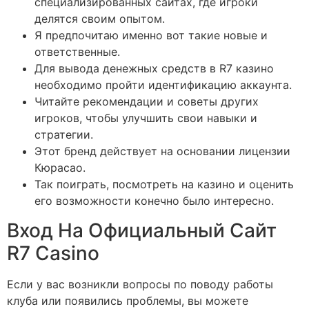
специализированных сайтах, где игроки
делятся своим опытом.
Я предпочитаю именно вот такие новые и
ответственные.
Для вывода денежных средств в R7 казино
необходимо пройти идентификацию аккаунта.
Читайте рекомендации и советы других
игроков, чтобы улучшить свои навыки и
стратегии.
Этот бренд действует на основании лицензии
Кюрасао.
Так поиграть, посмотреть на казино и оценить
его возможности конечно было интересно.
Вход На Официальный Сайт
R7 Casino
Если у вас возникли вопросы по поводу работы
клуба или появились проблемы, вы можете