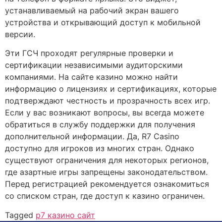
устанавливаемый на рабочий экран вашего
устройства и открывающий доступ к мобильной
версии.
Эти ГСЧ проходят регулярные проверки и
сертификации независимыми аудиторскими
компаниями. На сайте казино можно найти
информацию о лицензиях и сертификациях, которые
подтверждают честность и прозрачность всех игр.
Если у вас возникают вопросы, вы всегда можете
обратиться в службу поддержки для получения
дополнительной информации. Да, R7 Casino
доступно для игроков из многих стран. Однако
существуют ограничения для некоторых регионов,
где азартные игры запрещены законодательством.
Перед регистрацией рекомендуется ознакомиться
со списком стран, где доступ к казино ограничен.
Tagged
р7 казино сайт