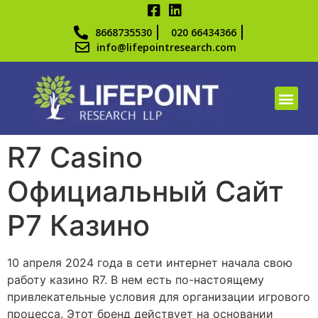
8668735530
020 66434366
info@lifepointresearch.com
R7 Casino
Официальный Сайт
Р7 Казино
10 апреля 2024 года в сети интернет начала свою
работу казино R7. В нем есть по-настоящему
привлекательные условия для организации игрового
процесса. Этот бренд действует на основании