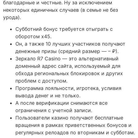
благодарные и честные. Ну за исключением
некоторых единичных случаев (в семье не без
урода).
Субботний бонус требуется отыграть с
оборотом х45.
Он, а также 10 лучших участников получают
денежные призы (средний размер — – ₽).
Зеркало R7 Casino — это альтернативный
доменный адрес сайта, используемый для
обхода региональных блокировок и других
проблем с доступом.
Программа лояльности, игротека, усливия
вывода денег и не только.
А после верификации снимаются все
ограничения с учетной записи.
Пользователи казино получают бесплатные
вращения в рамках приветственных бонусов и
регулярных релоадов по вторникам и субботам.