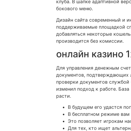
клуба. В шапке адаптивной верс
бокового меню.
Дизайн сайта современный и ин
поддерживаемые площадкой спо
добавляться некоторые кошельк
производится без комиссии.
онлайн казино 1
Для управления денежным счет
документов, подтверждающих л
проверки документов службой 
изменил подход к работе. База
расти.
В будущем его удастся по
В бесплатном режиме вам 
Это позволяет игрокам на
Для тех, кто ищет альтерн