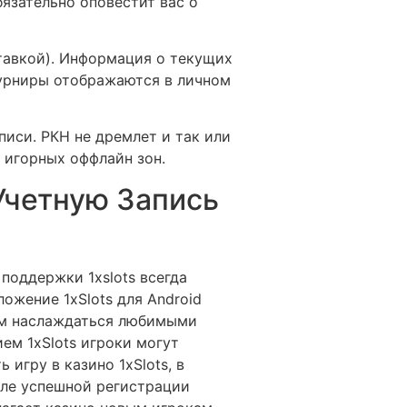
бязательно оповестит вас о
тавкой). Информация о текущих
турниры отображаются в личном
писи. РКН не дремлет и так или
 игорных оффлайн зон.
Учетную Запись
поддержки 1xslots всегда
ожение 1xSlots для Android
ам наслаждаться любимыми
ем 1xSlots игроки могут
игру в казино 1xSlots, в
сле успешной регистрации