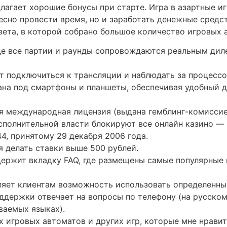
агает хорошие бонусы при старте. Игра в азартные иг
есно провести время, но и заработать денежные средст
вета, в которой собрано большое количество игровых 
где все партии и раунды сопровождаются реальным диле
 подключиться к трансляции и наблюдать за процессо
на под смартфоны и планшеты, обеспечивая удобный д
я международная лицензия (выдана гемблинг-комиссие
сполнительной власти блокируют все онлайн казино — 
, принятому 29 декабря 2006 года.
я делать ставки выше 500 рублей.
ержит вкладку FAQ, где размещены самые популярные 
ляет клиентам возможность использовать определенны
ддержки отвечает на вопросы по телефону (на русском 
иваемых языках).
ых игровых автоматов и других игр, которые мне нравит