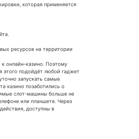
кировки, которая применяется
йта.
овых ресурсов на территории
 к онлайн-казино. Поэтому
ля этого подойдёт любой гаджет
суточно запускать самые
та казино позаботились о
бимые слот-машины больше не
елефоне или планшете. Через
действия, доступны в