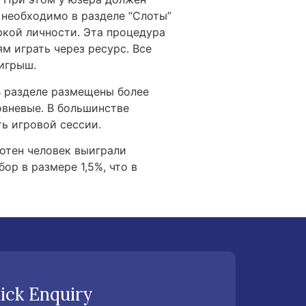
 необходимо в разделе “Слоты”
ркой личности. Эта процедура
м играть через ресурс. Все
ыигрыш.
В разделе размещены более
овневые. В большинстве
ь игровой сессии.
отен человек выиграли
ор в размере 1,5%, что в
ick Enquiry