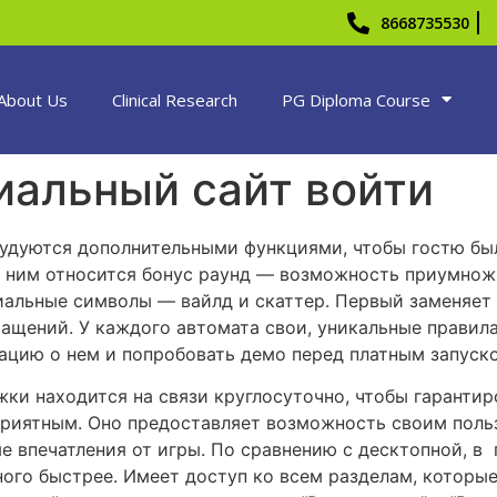
8668735530
About Us
Clinical Research
PG Diploma Course
циальный сайт войти
рудуются дополнительными функциями, чтобы гостю был
К ним относится бонус раунд — возможность приумножи
иальные символы — вайлд и скаттер. Первый заменяет 
ащений. У каждого автомата свои, уникальные правил
цию о нем и попробовать демо перед платным запуск
и находится на связи круглосуточно, чтобы гарантир
приятным. Оно предоставляет возможность своим поль
е впечатления от игры. По сравнению с десктопной, в
ого быстрее. Имеет доступ ко всем разделам, которы