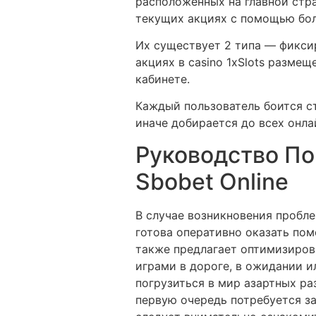
расположенных на главной стра
текущих акциях с помощью бол
Их существует 2 типа — фикси
акциях в casino 1xSlots разме
кабинете.
Каждый пользователь боится ст
иначе добирается до всех онла
Руководство По
Sbobet Online
В случае возникновения пробле
готова оперативно оказать пом
также предлагает оптимизиров
играми в дороге, в ожидании и
погрузиться в мир азартных раз
первую очередь потребуется з