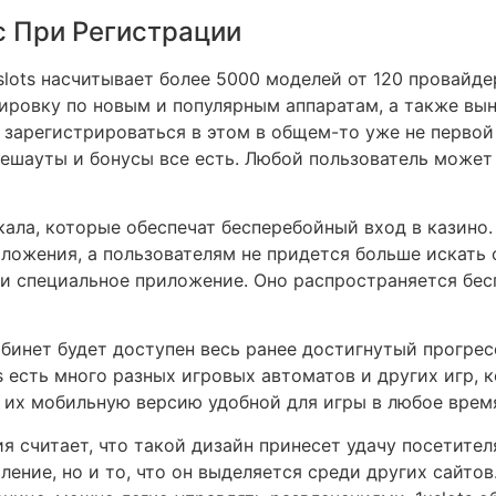
с При Регистрации
slots насчитывает более 5000 моделей от 120 провайде
тировку по новым и популярным аппаратам, а также вы
 зарегистрироваться в этом в общем-то уже не первой
кешауты и бонусы все есть. Любой пользователь может
кала, которые обеспечат бесперебойный вход в казино
иложения, а пользователям не придется больше искать
и специальное приложение. Оно распространяется бесп
бинет будет доступен весь ранее достигнутый прогресс
ts есть много разных игровых автоматов и других игр, 
их мобильную версию удобной для игры в любое время
я считает, что такой дизайн принесет удачу посетител
ление, но и то, что он выделяется среди других сайто