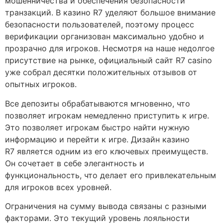
мошенничества и обеспечения безопасности
транзакций. В казино R7 уделяют большое внимание
безопасности пользователей, поэтому процесс
верификации организован максимально удобно и
прозрачно для игроков. Несмотря на наше недолгое
присутствие на рынке, официальный сайт R7 casino
уже собрал десятки положительных отзывов от
опытных игроков.
Все депозиты обрабатываются мгновенно, что
позволяет игрокам немедленно приступить к игре.
Это позволяет игрокам быстро найти нужную
информацию и перейти к игре. Дизайн казино
R7 является одним из его ключевых преимуществ.
Он сочетает в себе элегантность и
функциональность, что делает его привлекательным
для игроков всех уровней.
Ограничения на сумму вывода связаны с разными
факторами. Это текущий уровень лояльности