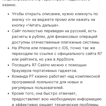
казино.
Чтобы открыть описание, нужно кликнуть по
значку «i» на виджете промо или нажать на
кнопку «Читать дальше».
Сайт полностью переведен на русский, есть
расчеты в рублях, для финансовых операций
доступны отечественные платежные системы.
На iPhone или планшете с iOS, точно так же
переходим по ссылке с официального сайта R7
или рейтинга, но уже в AppStore.
Посещать R7 Casino можно с помощью
браузеров портативных гаджетов.
Команда Р7 казино работает над комплексной
программой лояльности для новых и
регулярных пользователей.
Кроме того, она быстро отвечает,
предоставляет всю необходимую информацию
и эффективно решает технические проблемы