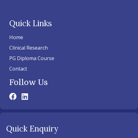
Quick Links
Home
Clinical Research
PG Diploma Course
Contact
Follow Us
Quick Enquiry