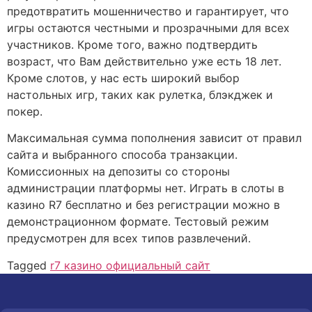
предотвратить мошенничество и гарантирует, что
игры остаются честными и прозрачными для всех
участников. Кроме того, важно подтвердить
возраст, что Вам действительно уже есть 18 лет.
Кроме слотов, у нас есть широкий выбор
настольных игр, таких как рулетка, блэкджек и
покер.
Максимальная сумма пополнения зависит от правил
сайта и выбранного способа транзакции.
Комиссионных на депозиты со стороны
администрации платформы нет. Играть в слоты в
казино R7 бесплатно и без регистрации можно в
демонстрационном формате. Тестовый режим
предусмотрен для всех типов развлечений.
Tagged
r7 казино официальный сайт