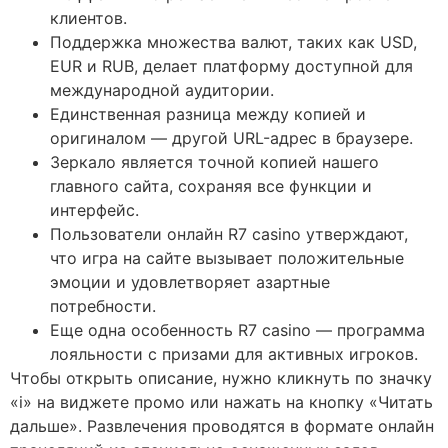
клиентов.
Поддержка множества валют, таких как USD,
EUR и RUB, делает платформу доступной для
международной аудитории.
Единственная разница между копией и
оригиналом — другой URL-адрес в браузере.
Зеркало является точной копией нашего
главного сайта, сохраняя все функции и
интерфейс.
Пользователи онлайн R7 casino утверждают,
что игра на сайте вызывает положительные
эмоции и удовлетворяет азартные
потребности.
Еще одна особенность R7 casino — программа
лояльности с призами для активных игроков.
Чтобы открыть описание, нужно кликнуть по значку
«i» на виджете промо или нажать на кнопку «Читать
дальше». Развлечения проводятся в формате онлайн